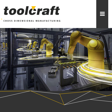
Weitere Themen zur Auswahl:
ADDITIVE FERTIGUNG
ROBOTIK
ZERSPANUNG
SPRITZGUSS
FORMENBAU
WERKZEUGBAU
ÜBER TOOLCRAFT
KONTAKT/ANSPRECHPARTNER
STELLENANGEBOTE
AUSBILDUNG
PRAKTIKUM