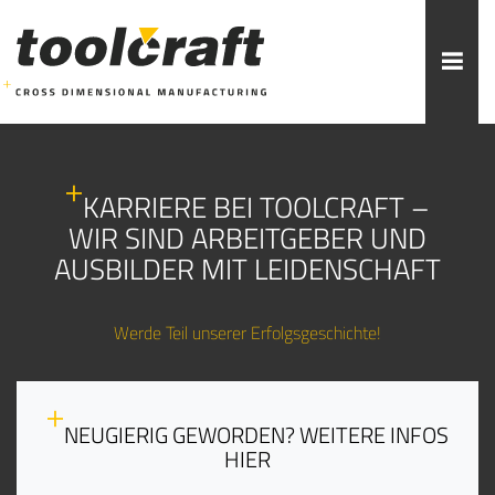
Weitere Themen zur Auswahl:
KARRIERE BEI TOOLCRAFT –
WIR SIND ARBEITGEBER UND
ADDITIVE FERTIGUNG
ROBOTIK
ZERSPANUNG
AUSBILDER MIT LEIDENSCHAFT
SPRITZGUSS
FORMENBAU
WERKZEUGBAU
Werde Teil unserer Erfolgsgeschichte!
ÜBER TOOLCRAFT
KONTAKT/ANSPRECHPARTNER
STELLENANGEBOTE
AUSBILDUNG
PRAKTIKUM
NEUGIERIG GEWORDEN? WEITERE INFOS
HIER