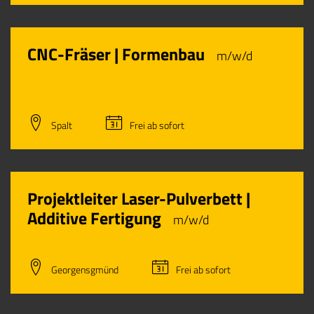
CNC-Fräser | Formenbau
m/w/d
Spalt
Frei ab sofort
Projektleiter Laser-Pulverbett |
Additive Fertigung
m/w/d
Georgensgmünd
Frei ab sofort