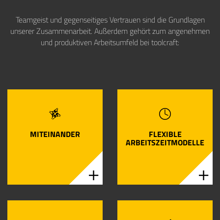
Teamgeist und gegenseitiges Vertrauen sind die Grundlagen
unserer Zusammenarbeit. Außerdem gehört zum angenehmen
und produktiven Arbeitsumfeld bei toolcraft:
Bei uns bist du von Anfang an fester
Damit du Arbeit und Privatleben gut
Bestandteil des Teams. Eine offene Du-
miteinander vereinbaren kannst, richten
Kultur, die von Vertrauen und
wir unsere Arbeitszeitmodelle möglichst
Hilfsbereitschaft geprägt ist, bildet die
flexibel auf deine persönliche
Grundlage für eine familiäre
Lebenssituation aus.
MITEINANDER
FLEXIBLE
Atmosphäre.
ARBEITSZEITMODELLE
Wir unterstützen dich dabei, dich
Wer Freude an seiner Arbeit und tolle
berufsbegleitend auf persönlicher und
Kolleginnen und Kollegen um sich hat,