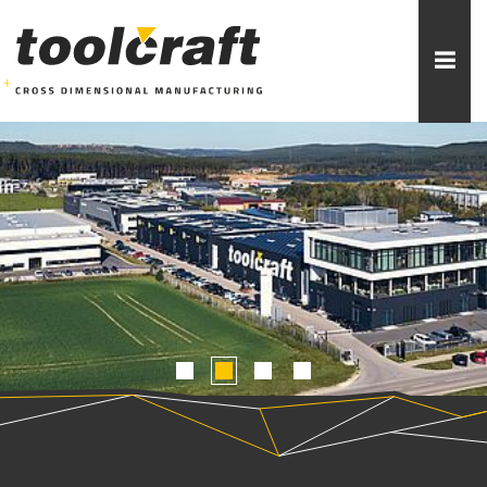
Weitere Themen zur Auswahl:
ADDITIVE FERTIGUNG
ROBOTIK
ZERSPANUNG
SPRITZGUSS
FORMENBAU
WERKZEUGBAU
ÜBER TOOLCRAFT
KONTAKT/ANSPRECHPARTNER
1
2
3
4
STELLENANGEBOTE
AUSBILDUNG
PRAKTIKUM