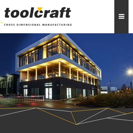
Weitere Themen zur Auswahl:
ADDITIVE FERTIGUNG
ROBOTIK
ZERSPANUNG
SPRITZGUSS
FORMENBAU
WERKZEUGBAU
ÜBER TOOLCRAFT
KONTAKT/ANSPRECHPARTNER
STELLENANGEBOTE
AUSBILDUNG
PRAKTIKUM