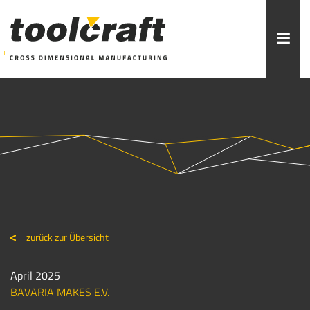
Weitere Themen zur Auswahl:
ADDITIVE FERTIGUNG
ROBOTIK
ZERSPANUNG
SPRITZGUSS
FORMENBAU
WERKZEUGBAU
ÜBER TOOLCRAFT
KONTAKT/ANSPRECHPARTNER
zurück zur Übersicht
STELLENANGEBOTE
AUSBILDUNG
PRAKTIKUM
April 2025
BAVARIA MAKES E.V.