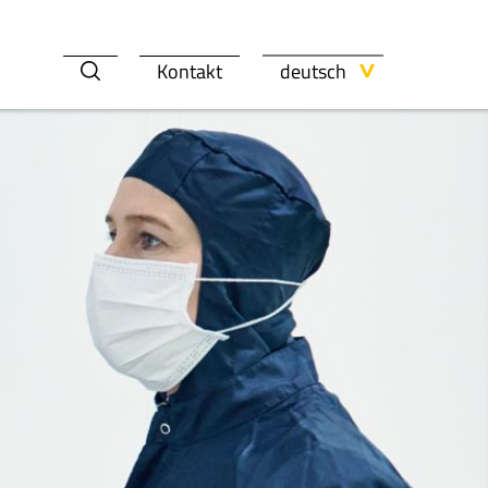
deutsch
Kontakt
weißen
e
KARRIERE
Nachhaltigkeit
AMBITIOUS
PT. YPTI
UGBAU
ÜBER TOOLCRAFT