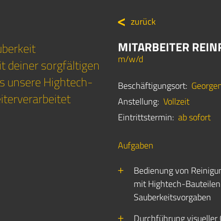
zurück
MITARBEITER REI
uberkeit
m/w/d
t deiner sorgfältigen
ass unsere Hightech-
Beschäftigungsort:
George
iterverarbeitet
Anstellung:
Vollzeit
Eintrittstermin:
ab sofort
Aufgaben
Bedienung von Reinigu
mit Hightech-Bauteilen
Sauberkeitsvorgaben
Durchführung visueller Q