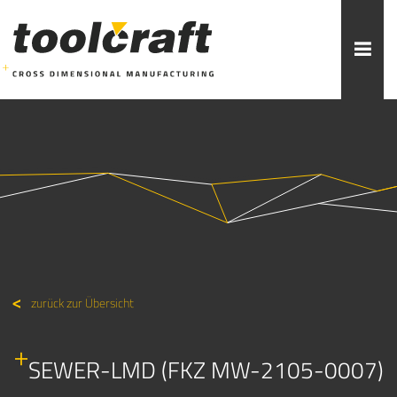
Weitere Themen zur Auswahl:
ADDITIVE FERTIGUNG
ROBOTIK
ZERSPANUNG
SPRITZGUSS
FORMENBAU
WERKZEUGBAU
ÜBER TOOLCRAFT
KONTAKT/ANSPRECHPARTNER
zurück zur Übersicht
STELLENANGEBOTE
AUSBILDUNG
PRAKTIKUM
SEWER-LMD (FKZ MW-2105-0007)