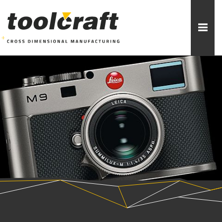
Weitere Themen zur Auswahl:
ADDITIVE FERTIGUNG
ROBOTIK
ZERSPANUNG
SPRITZGUSS
FORMENBAU
WERKZEUGBAU
ÜBER TOOLCRAFT
KONTAKT/ANSPRECHPARTNER
STELLENANGEBOTE
AUSBILDUNG
PRAKTIKUM