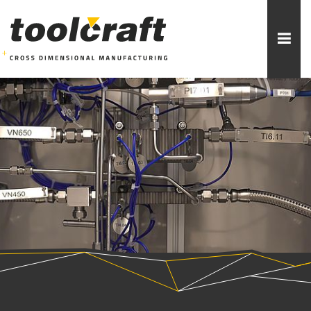
Weitere Themen zur Auswahl:
ADDITIVE FERTIGUNG
ROBOTIK
ZERSPANUNG
SPRITZGUSS
FORMENBAU
WERKZEUGBAU
ÜBER TOOLCRAFT
KONTAKT/ANSPRECHPARTNER
STELLENANGEBOTE
AUSBILDUNG
PRAKTIKUM