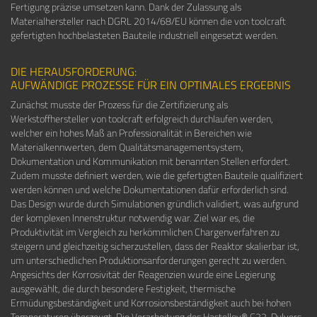
Fertigung präzise umsetzen kann. Dank der Zulassung als
Materialhersteller nach DGRL 2014/68/EU können die von toolcraft
gefertigten hochbelasteten Bauteile industriell eingesetzt werden.
DIE HERAUSFORDERUNG:
AUFWÄNDIGE PROZESSE FÜR EIN OPTIMALES ERGEBNIS
Zunächst musste der Prozess für die Zertifizierung als
Werkstoffhersteller von toolcraft erfolgreich durchlaufen werden,
welcher ein hohes Maß an Professionalität in Bereichen wie
Materialkennwerten, dem Qualitätsmanagementsystem,
Dokumentation und Kommunikation mit benannten Stellen erfordert.
Zudem musste definiert werden, wie die gefertigten Bauteile qualifiziert
werden können und welche Dokumentationen dafür erforderlich sind.
Das Design wurde durch Simulationen gründlich validiert, was aufgrund
der komplexen Innenstruktur notwendig war. Ziel war es, die
Produktivität im Vergleich zu herkömmlichen Chargenverfahren zu
steigern und gleichzeitig sicherzustellen, dass der Reaktor skalierbar ist,
um unterschiedlichen Produktionsanforderungen gerecht zu werden.
Angesichts der Korrosivität der Reagenzien wurde eine Legierung
ausgewählt, die durch besondere Festigkeit, thermische
Ermüdungsbeständigkeit und Korrosionsbeständigkeit auch bei hohen
Temperaturen überzeugt. Die Verarbeitung des Hastelloy® C22-Pulvers