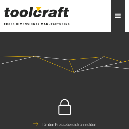
Weitere Themen zur Auswahl:
ADDITIVE FERTIGUNG
ROBOTIK
ZERSPANUNG
SPRITZGUSS
FORMENBAU
WERKZEUGBAU
ÜBER TOOLCRAFT
KONTAKT/ANSPRECHPARTNER
STELLENANGEBOTE
AUSBILDUNG
PRAKTIKUM
für den Pressebereich anmelden