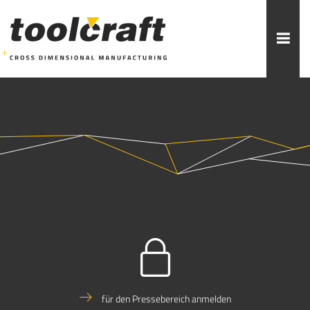
Weitere Themen zur Auswahl:
ADDITIVE FERTIGUNG
ROBOTIK
ZERSPANUNG
SPRITZGUSS
FORMENBAU
WERKZEUGBAU
ÜBER TOOLCRAFT
KONTAKT/ANSPRECHPARTNER
STELLENANGEBOTE
AUSBILDUNG
PRAKTIKUM
für den Pressebereich anmelden