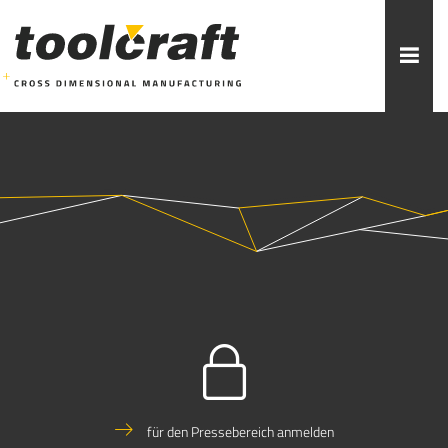
Weitere Themen zur Auswahl:
ADDITIVE FERTIGUNG
ROBOTIK
ZERSPANUNG
SPRITZGUSS
FORMENBAU
WERKZEUGBAU
ÜBER TOOLCRAFT
KONTAKT/ANSPRECHPARTNER
STELLENANGEBOTE
AUSBILDUNG
PRAKTIKUM
für den Pressebereich anmelden