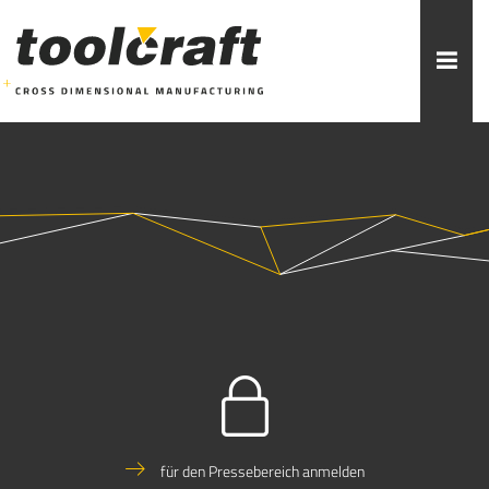
Weitere Themen zur Auswahl:
ADDITIVE FERTIGUNG
ROBOTIK
ZERSPANUNG
SPRITZGUSS
FORMENBAU
WERKZEUGBAU
ÜBER TOOLCRAFT
KONTAKT/ANSPRECHPARTNER
STELLENANGEBOTE
AUSBILDUNG
PRAKTIKUM
für den Pressebereich anmelden