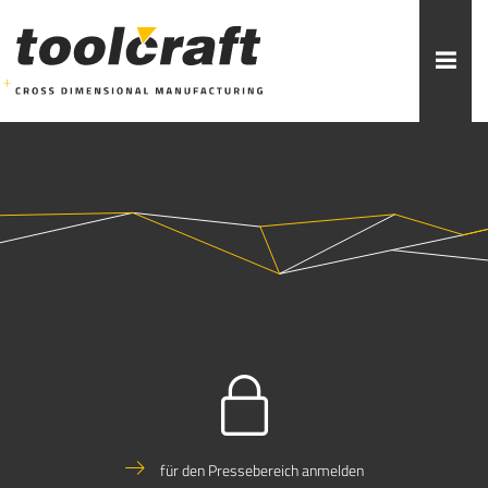
Weitere Themen zur Auswahl:
ADDITIVE FERTIGUNG
ROBOTIK
ZERSPANUNG
SPRITZGUSS
FORMENBAU
WERKZEUGBAU
ÜBER TOOLCRAFT
KONTAKT/ANSPRECHPARTNER
STELLENANGEBOTE
AUSBILDUNG
PRAKTIKUM
für den Pressebereich anmelden