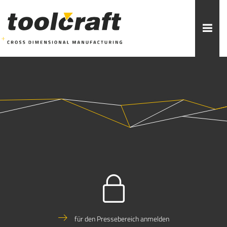
Weitere Themen zur Auswahl:
ADDITIVE FERTIGUNG
ROBOTIK
ZERSPANUNG
SPRITZGUSS
FORMENBAU
WERKZEUGBAU
ÜBER TOOLCRAFT
KONTAKT/ANSPRECHPARTNER
STELLENANGEBOTE
AUSBILDUNG
PRAKTIKUM
für den Pressebereich anmelden