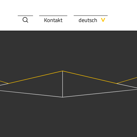
deutsch
Kontakt
weißen
e
KARRIERE
Nachhaltigkeit
AMBITIOUS
PT. YPTI
UGBAU
ÜBER TOOLCRAFT