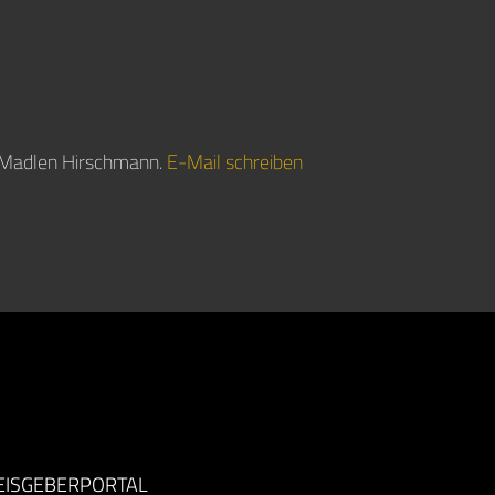
in Madlen Hirschmann.
E-Mail schreiben
EISGEBERPORTAL