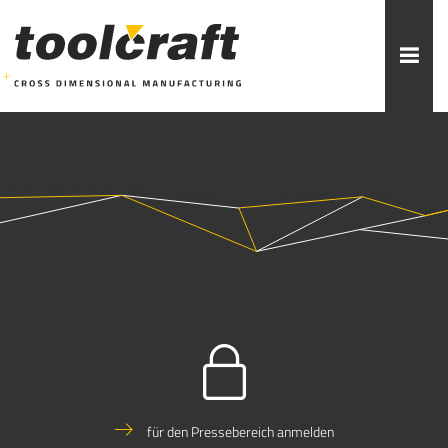
Weitere Themen zur Auswahl:
ADDITIVE FERTIGUNG
ROBOTIK
ZERSPANUNG
SPRITZGUSS
FORMENBAU
WERKZEUGBAU
ÜBER TOOLCRAFT
KONTAKT/ANSPRECHPARTNER
STELLENANGEBOTE
AUSBILDUNG
PRAKTIKUM
für den Pressebereich anmelden