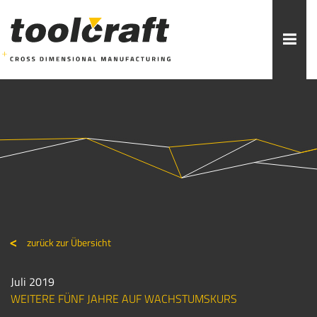
Weitere Themen zur Auswahl:
ADDITIVE FERTIGUNG
ROBOTIK
ZERSPANUNG
SPRITZGUSS
FORMENBAU
WERKZEUGBAU
ÜBER TOOLCRAFT
KONTAKT/ANSPRECHPARTNER
zurück zur Übersicht
STELLENANGEBOTE
AUSBILDUNG
PRAKTIKUM
Juli 2019
WEITERE FÜNF JAHRE AUF WACHSTUMSKURS