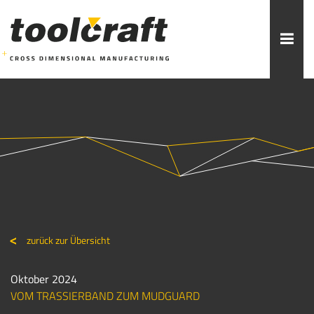
Weitere Themen zur Auswahl:
ADDITIVE FERTIGUNG
ROBOTIK
ZERSPANUNG
SPRITZGUSS
FORMENBAU
WERKZEUGBAU
ÜBER TOOLCRAFT
KONTAKT/ANSPRECHPARTNER
zurück zur Übersicht
STELLENANGEBOTE
AUSBILDUNG
PRAKTIKUM
Oktober 2024
VOM TRASSIERBAND ZUM MUDGUARD