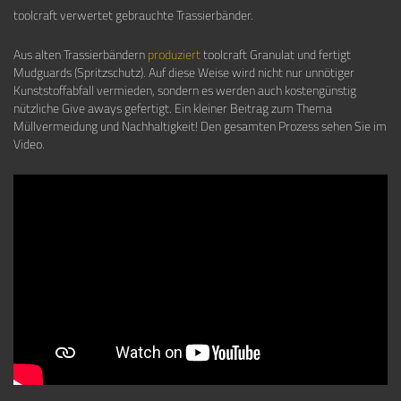
toolcraft verwertet gebrauchte Trassierbänder.
Aus alten Trassierbändern
produziert
toolcraft Granulat und fertigt
Mudguards (Spritzschutz). Auf diese Weise wird nicht nur unnötiger
Kunststoffabfall vermieden, sondern es werden auch kostengünstig
nützliche Give aways gefertigt. Ein kleiner Beitrag zum Thema
Müllvermeidung und Nachhaltigkeit! Den gesamten Prozess sehen Sie im
Video.