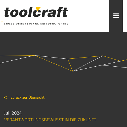
Weitere Themen zur Auswahl:
ADDITIVE FERTIGUNG
ROBOTIK
ZERSPANUNG
SPRITZGUSS
FORMENBAU
WERKZEUGBAU
ÜBER TOOLCRAFT
KONTAKT/ANSPRECHPARTNER
zurück zur Übersicht
STELLENANGEBOTE
AUSBILDUNG
PRAKTIKUM
Juli 2024
VERANTWORTUNGSBEWUSST IN DIE ZUKUNFT