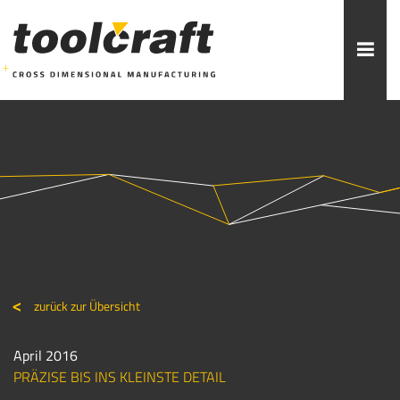
Weitere Themen zur Auswahl:
ADDITIVE FERTIGUNG
ROBOTIK
ZERSPANUNG
SPRITZGUSS
FORMENBAU
WERKZEUGBAU
ÜBER TOOLCRAFT
KONTAKT/ANSPRECHPARTNER
zurück zur Übersicht
STELLENANGEBOTE
AUSBILDUNG
PRAKTIKUM
April 2016
PRÄZISE BIS INS KLEINSTE DETAIL