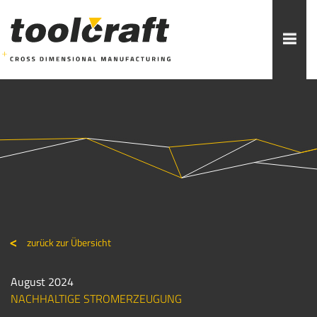
Weitere Themen zur Auswahl:
ADDITIVE FERTIGUNG
ROBOTIK
ZERSPANUNG
SPRITZGUSS
FORMENBAU
WERKZEUGBAU
ÜBER TOOLCRAFT
KONTAKT/ANSPRECHPARTNER
zurück zur Übersicht
STELLENANGEBOTE
AUSBILDUNG
PRAKTIKUM
August 2024
NACHHALTIGE STROMERZEUGUNG