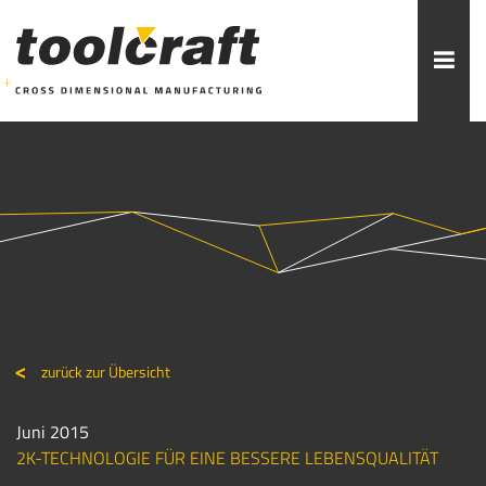
Weitere Themen zur Auswahl:
ADDITIVE FERTIGUNG
ROBOTIK
ZERSPANUNG
SPRITZGUSS
FORMENBAU
WERKZEUGBAU
ÜBER TOOLCRAFT
KONTAKT/ANSPRECHPARTNER
zurück zur Übersicht
STELLENANGEBOTE
AUSBILDUNG
PRAKTIKUM
Juni 2015
2K-TECHNOLOGIE FÜR EINE BESSERE LEBENSQUALITÄT