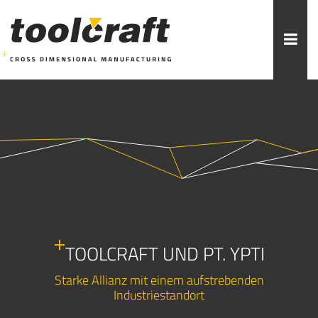
Weitere Themen zur Auswahl:
ADDITIVE FERTIGUNG
ROBOTIK
ZERSPANUNG
SPRITZGUSS
FORMENBAU
WERKZEUGBAU
ÜBER TOOLCRAFT
KONTAKT/ANSPRECHPARTNER
TOOLCRAFT UND PT. YPTI
STELLENANGEBOTE
AUSBILDUNG
PRAKTIKUM
Starke Allianz mit einem aufstrebenden
Industriestandort